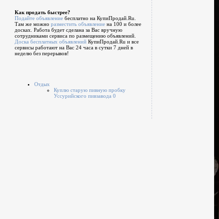
Как продать быстрее?
Подайте объявление
бесплатно на КупиПродай.Ru.
Там же можно
разместить объявление
на 100 и более
досках. Работа будет сделана за Вас вручную
сотрудниками сервиса по размещению объявлений.
Доска бесплатных объявлений
КупиПродай.Ru и все
сервисы работают на Вас 24 часа в сутки 7 дней в
неделю без перерывов!
Отдых
Куплю старую пивную пробку
Уссурийского пивзавода 0