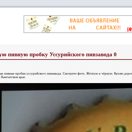
ую пивную пробку Уссурийского пивзавода 0
рые пивные пробки уссурийского пивзавода. Смотрите фото. Жёлтую и чёрную. Куплю дорог
 Камчатском крае.