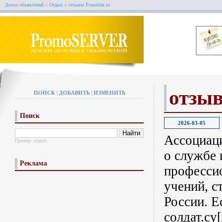
Доски объявлений
»
Отдых
»
отзывы Prosoldat.ru
отзыв
ПОИСК
|
ДОБАВИТЬ
|
ИЗМЕНИТЬ
Поиск
2026-03-05
Ассоциаци
Пример:
отдых
о службе 
Реклама
професси
учений, с
России. Е
солдат.су