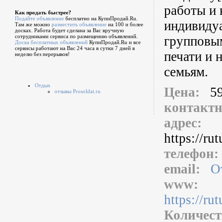
работы и 
Как продать быстрее?
Подайте объявление
бесплатно на КупиПродай.Ru.
индивиду
Там же можно
разместить объявление
на 100 и более
досках. Работа будет сделана за Вас вручную
сотрудниками сервиса по размещению объявлений.
групповым
Доска бесплатных объявлений
КупиПродай.Ru и все
сервисы работают на Вас 24 часа в сутки 7 дней в
печати и
неделю без перерывов!
семьям.
Отдых
Цена:
5
отзывы Prosoldat.ru
контакт
адрес:
https://r
телефон
email:
О
www:
https://r
Количест