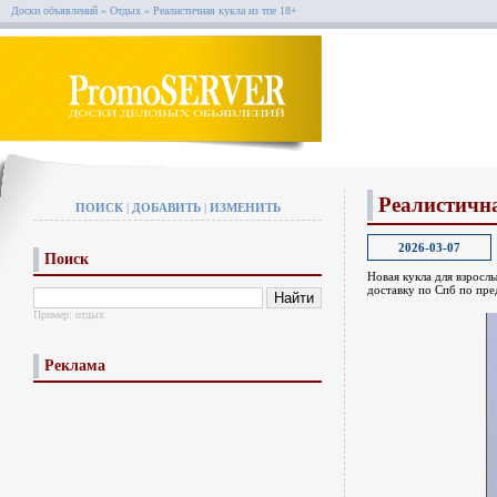
Доски объявлений
»
Отдых
»
Реалистичная кукла из тпе 18+
Реалистична
ПОИСК
|
ДОБАВИТЬ
|
ИЗМЕНИТЬ
2026-03-07
Поиск
Новая кукла для взрослы
доставку по Спб по пре
Пример:
отдых
Реклама