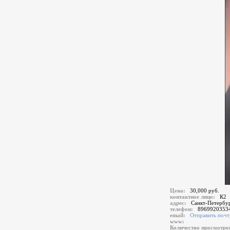
Цена:
30,000 руб.
контактное лицо:
К2
адрес:
Санкт-Петербур
телефон:
8969920353
email:
Отправить почт
www:
Количество просмотр