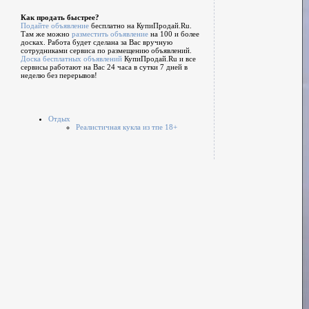
Как продать быстрее?
Подайте объявление
бесплатно на КупиПродай.Ru.
Там же можно
разместить объявление
на 100 и более
досках. Работа будет сделана за Вас вручную
сотрудниками сервиса по размещению объявлений.
Доска бесплатных объявлений
КупиПродай.Ru и все
сервисы работают на Вас 24 часа в сутки 7 дней в
неделю без перерывов!
Отдых
Реалистичная кукла из тпе 18+