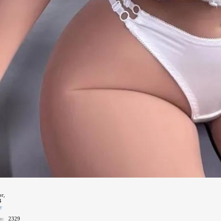
г,
4
у
ов:
2329