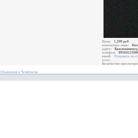
Цена:
1,200 руб.
контактное лицо:
Нат
адрес:
Краснокаменск
телефон:
8950412508
email:
Отправить почт
www:
Количество просмотр
Объявления в Челябинске