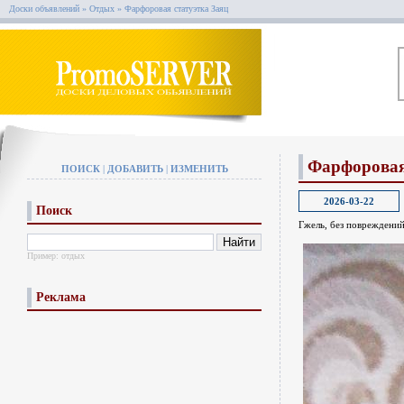
Доски объявлений
»
Отдых
»
Фарфоровая статуэтка Заяц
Фарфоровая
ПОИСК
|
ДОБАВИТЬ
|
ИЗМЕНИТЬ
2026-03-22
Поиск
Гжель, без повреждений
Пример:
отдых
Реклама