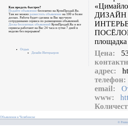
«Цимайло
Как продать быстрее?
Подайте объявление
бесплатно на КупиПродай.Ru.
ДИЗАЙН
Там же можно
разместить объявление
на 100 и более
досках. Работа будет сделана за Вас вручную
сотрудниками сервиса по размещению объявлений.
ИНТЕРЬ
Доска бесплатных объявлений
КупиПродай.Ru и все
сервисы работают на Вас 24 часа в сутки 7 дней в
ПОСЁЛОК
неделю без перерывов!
площадка
Отдых
Цена:
5
Дизайн Интерьеров
контакт
адрес:
h
телефон
email:
О
www:
ht
Количест
Объявления в Челябинске
© PromoS