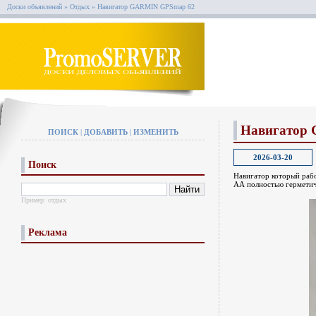
Доски объявлений
»
Отдых
»
Навигатор GARMIN GPSmap 62
Навигатор
ПОИСК
|
ДОБАВИТЬ
|
ИЗМЕНИТЬ
2026-03-20
Поиск
Навигатор который рабо
АА полностью гермети
Пример:
отдых
Реклама