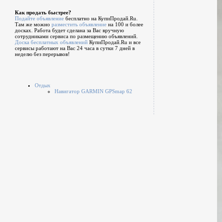
Как продать быстрее?
Подайте объявление
бесплатно на КупиПродай.Ru.
Там же можно
разместить объявление
на 100 и более
досках. Работа будет сделана за Вас вручную
сотрудниками сервиса по размещению объявлений.
Доска бесплатных объявлений
КупиПродай.Ru и все
сервисы работают на Вас 24 часа в сутки 7 дней в
неделю без перерывов!
Отдых
Навигатор GARMIN GPSmap 62