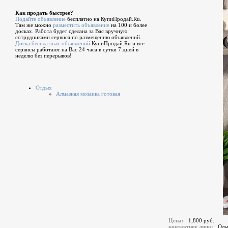
Как продать быстрее?
Подайте объявление
бесплатно на КупиПродай.Ru.
Там же можно
разместить объявление
на 100 и более
досках. Работа будет сделана за Вас вручную
сотрудниками сервиса по размещению объявлений.
Доска бесплатных объявлений
КупиПродай.Ru и все
сервисы работают на Вас 24 часа в сутки 7 дней в
неделю без перерывов!
Отдых
Алмазная мозаика готовая
Цена:
1,800 руб.
контактное лицо:
Оль