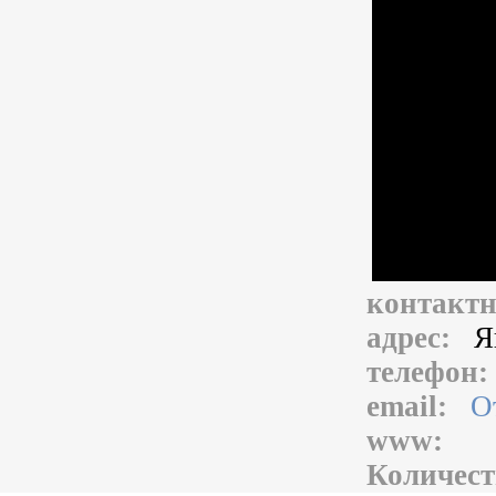
контакт
адрес:
Я
телефон
email:
О
www:
Количест