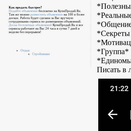
*Полезны
Как продать быстрее?
Подайте объявление
бесплатно на КупиПродай.Ru.
*Реальны
Там же можно
разместить объявление
на 100 и более
досках. Работа будет сделана за Вас вручную
сотрудниками сервиса по размещению объявлений.
*Общени
Доска бесплатных объявлений
КупиПродай.Ru и все
сервисы работают на Вас 24 часа в сутки 7 дней в
*Секреты
неделю без перерывов!
*Мотивац
*Группа*
Отдых
Стройняшки
*Единомы
Писать в 