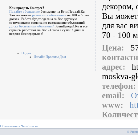
декором,
Как продать быстрее?
Подайте объявление
бесплатно на КупиПродай.Ru.
Вы можете
Там же можно
разместить объявление
на 100 и более
досках. Работа будет сделана за Вас вручную
сотрудниками сервиса по размещению объявлений.
для вас в
Доска бесплатных объявлений
КупиПродай.Ru и все
сервисы работают на Вас 24 часа в сутки 7 дней в
70 - 100 
неделю без перерывов!
Цена:
5
Отдых
контакт
Дизайн Проекты Дом
адрес:
h
moskva-gk
телефон
email:
О
www:
ht
Количест
Объявления в Челябинске
© PromoS