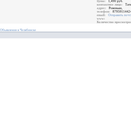
Цена:
1,490 руб.
контактное лицо:
Тат
адрес:
Ровеньки,
телефон:
8795911442
email:
Отправить почт
www:
Количество просмотр
Объявления в Челябинске