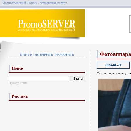
Доски объявлений
»
Отдых
»
Фотоаппарат олимпус
Фотоаппара
ПОИСК
|
ДОБАВИТЬ
|
ИЗМЕНИТЬ
2026-06-29
Поиск
Фотоаппарат олимпус п
Пример:
отдых
Реклама