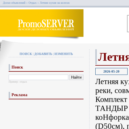
Доски объявлений
»
Отдых
»
Летняя кухня на колесах
Летня
ПОИСК
|
ДОБАВИТЬ
|
ИЗМЕНИТЬ
Поиск
2026-05-20
Летняя ку
Пример:
отдых
реки, сов
Реклама
Комплект 
ТАНДЫР (1
коНфоркам
(D50см), 