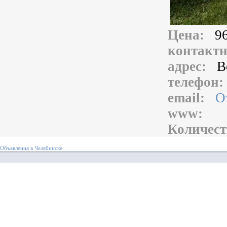
Цена:
9
контакт
адрес:
В
телефон
email:
О
www:
Количест
Объявления в Челябинске