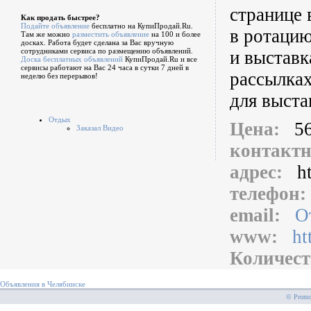
странице 
Как продать быстрее?
Подайте объявление
бесплатно на КупиПродай.Ru.
в ротацию
Там же можно
разместить объявление
на 100 и более
досках. Работа будет сделана за Вас вручную
сотрудниками сервиса по размещению объявлений.
и выставк
Доска бесплатных объявлений
КупиПродай.Ru и все
сервисы работают на Вас 24 часа в сутки 7 дней в
рассылках
неделю без перерывов!
для выста
Отдых
Цена:
5
Заказал Видео
контакт
адрес:
h
телефон
email:
О
www:
ht
Количест
Объявления в Челябинске
© PromoS