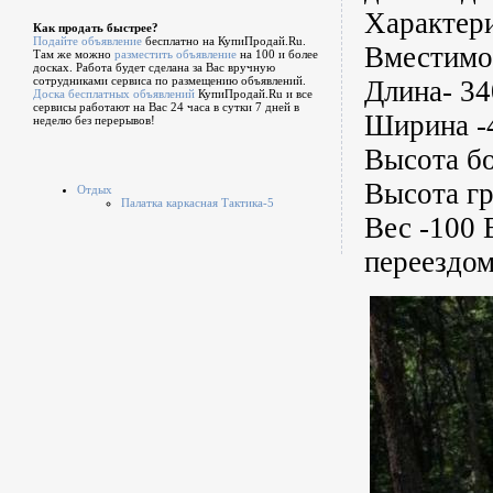
Характер
Как продать быстрее?
Подайте объявление
бесплатно на КупиПродай.Ru.
Вместимос
Там же можно
разместить объявление
на 100 и более
досках. Работа будет сделана за Вас вручную
сотрудниками сервиса по размещению объявлений.
Длина- 34
Доска бесплатных объявлений
КупиПродай.Ru и все
сервисы работают на Вас 24 часа в сутки 7 дней в
Ширина -
неделю без перерывов!
Высота бо
Высота гр
Отдых
Палатка каркасная Тактика-5
Вес -100 
переездом