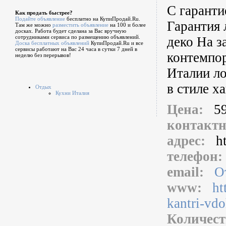
С гаранти
Как продать быстрее?
Подайте объявление
бесплатно на КупиПродай.Ru.
Гарантия 
Там же можно
разместить объявление
на 100 и более
досках. Работа будет сделана за Вас вручную
сотрудниками сервиса по размещению объявлений.
деко На з
Доска бесплатных объявлений
КупиПродай.Ru и все
сервисы работают на Вас 24 часа в сутки 7 дней в
контемпор
неделю без перерывов!
Италии ло
в стиле х
Отдых
Кухни Италия
Цена:
5
контакт
адрес:
h
телефон
email:
О
www:
ht
kantri-vdo
Количест