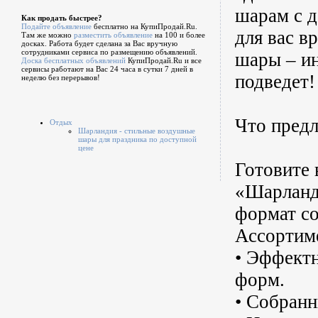
шарам с д
Как продать быстрее?
Подайте объявление
бесплатно на КупиПродай.Ru.
для вас в
Там же можно
разместить объявление
на 100 и более
досках. Работа будет сделана за Вас вручную
сотрудниками сервиса по размещению объявлений.
шары – ин
Доска бесплатных объявлений
КупиПродай.Ru и все
сервисы работают на Вас 24 часа в сутки 7 дней в
подведет!
неделю без перерывов!
Что пред
Отдых
Шарландия - стильные воздушные
шары для праздника по доступной
цене
Готовите 
«Шарланд
формат с
Ассортим
• Эффект
форм.
• Собранн