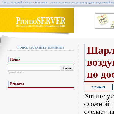
Доски объявлений
»
Отдых
»
Шарландия - стильные воздушные шары для праздника по доступной це
Шарл
ПОИСК
|
ДОБАВИТЬ
|
ИЗМЕНИТЬ
возд
Поиск
по до
Пример:
отдых
Реклама
2026-04-20
Хотите ус
сложной 
сделает в