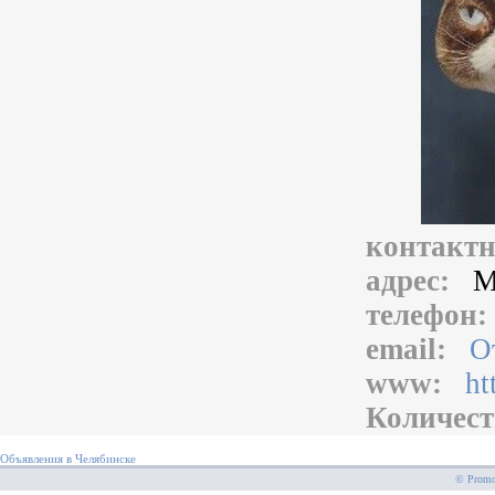
контакт
адрес:
М
телефон
email:
О
www:
ht
Количест
Объявления в Челябинске
© PromoS