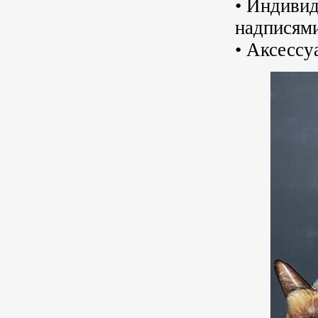
• Индиви
надписями
• Аксессу