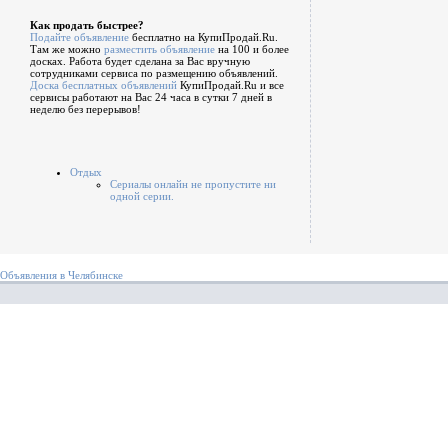
Как продать быстрее?
Подайте объявление
бесплатно на КупиПродай.Ru.
Там же можно
разместить объявление
на 100 и более
досках. Работа будет сделана за Вас вручную
сотрудниками сервиса по размещению объявлений.
Доска бесплатных объявлений
КупиПродай.Ru и все
сервисы работают на Вас 24 часа в сутки 7 дней в
неделю без перерывов!
Отдых
Сериалы онлайн не пропустите ни
одной серии.
Объявления в Челябинске