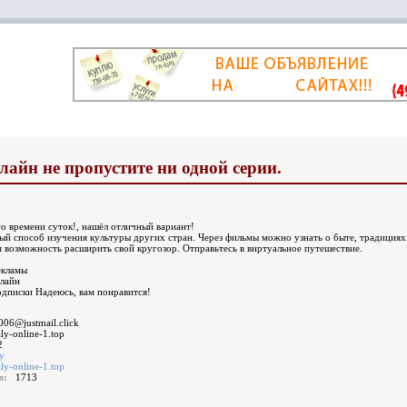
айн не пропустите ни одной серии.
о времени суток!, нашёл отличный вариант!
ый способ изучения культуры других стран. Через фильмы можно узнать о быте, традициях
я возможность расширить свой кругозор. Отправьтесь в виртуальное путешествие.
екламы
нлайн
одписки Надеюсь, вам понравится!
006@justmail.click
aly-online-1.top
2
у
aly-online-1.top
ов:
1713