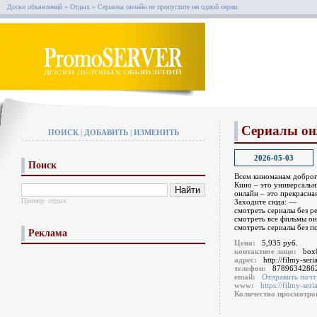
Доски объявлений
»
Отдых
»
Сериалы онлайн не пропустите ни одной серии.
Сериалы онл
ПОИСК
|
ДОБАВИТЬ
|
ИЗМЕНИТЬ
2026-05-03
Поиск
Всем киноманам доброг
Кино – это универсальн
онлайн – это прекрасна
Пример:
отдых
Заходите сюда: —
смотреть сериалы без р
смотреть все фильмы о
смотреть сериалы без п
Реклама
Цена:
5,935 руб.
контактное лицо:
box
адрес:
http://filmy-seri
телефон:
8789634286
email:
Отправить почт
www:
https://filmy-seri
Количество просмотр