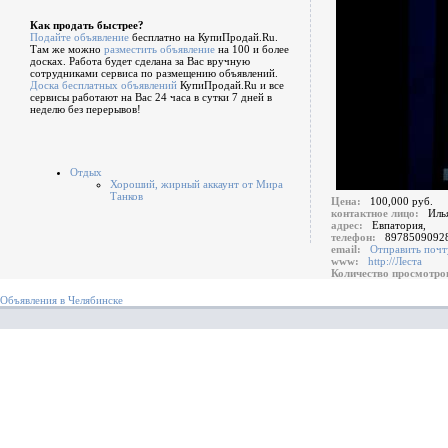
Как продать быстрее?
Подайте объявление
бесплатно на КупиПродай.Ru.
Там же можно
разместить объявление
на 100 и более
досках. Работа будет сделана за Вас вручную
сотрудниками сервиса по размещению объявлений.
Доска бесплатных объявлений
КупиПродай.Ru и все
сервисы работают на Вас 24 часа в сутки 7 дней в
неделю без перерывов!
Отдых
Хороший, жирный аккаунт от Мира
Танков
Цена:
100,000 руб.
контактное лицо:
Иль
адрес:
Евпатория,
телефон:
8978509092
email:
Отправить почт
www:
http://Леста
Количество просмотр
Объявления в Челябинске