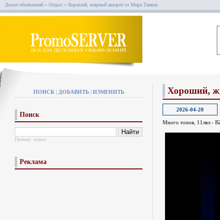
Доски объявлений
»
Отдых
»
Хороший, жирный аккаунт от Мира Танков
Хороший, ж
ПОИСК
|
ДОБАВИТЬ
|
ИЗМЕНИТЬ
2026-04-20
Поиск
Много топов, 11лвл - B
Пример:
отдых
Реклама