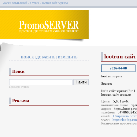
Доски объявлений
»
Отдых
»
lootrun сайт зеркало
lootrun сайт
ПОИСК
|
ДОБАВИТЬ
|
ИЗМЕНИТЬ
2026-04-08
Поиск
lootrun играть
Source:
Пример:
отдых
[url= сайт зеркало[/url]
lootrun сайт зеркало
Реклама
Цена:
5,651 руб.
контактное лицо:
3ger
адрес:
https://lootbg.ru
телефон:
8478666245
email:
Отправить почт
www:
https://lootbg.run
Количество просмотр