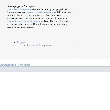
Как продать быстрее?
Подайте объявление
бесплатно на КупиПродай.Ru.
Там же можно
разместить объявление
на 100 и более
досках. Работа будет сделана за Вас вручную
сотрудниками сервиса по размещению объявлений.
Доска бесплатных объявлений
КупиПродай.Ru и все
сервисы работают на Вас 24 часа в сутки 7 дней в
неделю без перерывов!
Отдых
lootrun сайт зеркало
Объявления в Челябинске