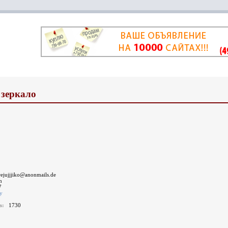
 зеркало
ejujjjiko@anonmails.de
n
7
у
ов:
1730