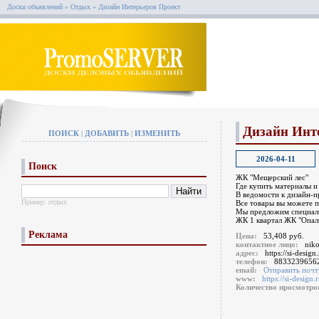
Доски объявлений
»
Отдых
»
Дизайн Интерьеров Проект
Дизайн Инт
ПОИСК
|
ДОБАВИТЬ
|
ИЗМЕНИТЬ
2026-04-11
Поиск
ЖК "Мещерский лес"
Где купить материалы и
В ведомости к дизайн-п
Пример:
отдых
Все товары вы можете п
Мы предложим специаль
ЖК 1 квартал ЖК "Опали
Реклама
Цена:
53,408 руб.
контактное лицо:
niko
адрес:
https://si-desig
телефон:
8833239656
email:
Отправить почт
www:
https://si-design.
Количество просмотр