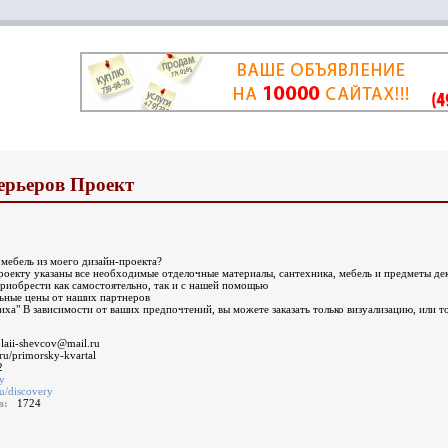
ерьеров Проект
 мебель из моего дизайн-проекта?
роекту указаны все необходимые отделочные материалы, сантехника, мебель и предметы дек
риобрести как самостоятельно, так и с нашей помощью
ные цены от наших партнеров
ха" В зависимости от ваших предпочтений, вы можете заказать только визуализацию, или т
laii-shevcov@mail.ru
n.ru/primorsky-kvartal
2
у
ru/discovery
ов:
1724