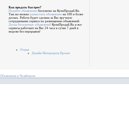
Как продать быстрее?
Подайте объявление
бесплатно на КупиПродай.Ru.
Там же можно
разместить объявление
на 100 и более
досках. Работа будет сделана за Вас вручную
сотрудниками сервиса по размещению объявлений.
Доска бесплатных объявлений
КупиПродай.Ru и все
сервисы работают на Вас 24 часа в сутки 7 дней в
неделю без перерывов!
Отдых
Дизайн Интерьеров Проект
Объявления в Челябинске